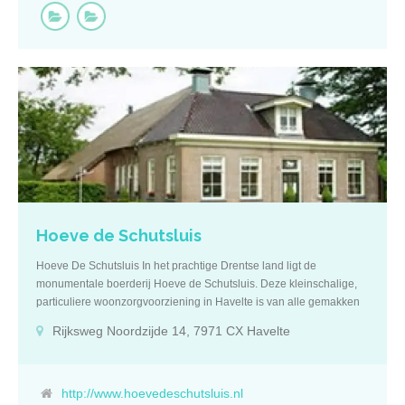
terras grenst aan de gezellige huiskamer, waar bewoners
gezamenlijk kunnen eten. Er zijn ook verschillende leuke
activiteiten en evenementen in de omgeving te doen. Roomservice
Het is ook mogelijk voor roomservice te kiezen en de maaltijden in
het eigen appartement te gebruiken. In het nabijgelegen ECR De
Horst in Huis ter Heide kunt u heerlijk dineren in het restaurant.
Sauna Op afspraak zijn een kapper, pedicure en een
schoonheidsspecialiste aanwezig. Andere diensten zijn
beschikbaar via ECR De Horst, zoals een infrarood sauna,
lichttherapie en dagbehandeling- en verzorging. Kenmerken:
kleinschalig parkachtige omgeving faciliteiten van ECR De Horst
beschikbaar ’s avonds dineren roomservice
Hoeve de Schutsluis
Hoeve De Schutsluis In het prachtige Drentse land ligt de
monumentale boerderij Hoeve de Schutsluis. Deze kleinschalige,
particuliere woonzorgvoorziening in Havelte is van alle gemakken
voorzien. De boerderij beschikt over 12 kamers en is volledig
Rijksweg Noordzijde 14, 7971 CX Havelte
verbouwd om 24 uur per dag zorg op maat te leveren. Zij bieden u
verzorgd wonen aan in combinatie met persoonlijke aandacht. U
kunt bij Hoeve de Schutsluis terecht voor zowel permanent
(langdurend) verblijf als tijdelijk (kort) verblijf. Kenmerken De
http://www.hoevedeschutsluis.nl