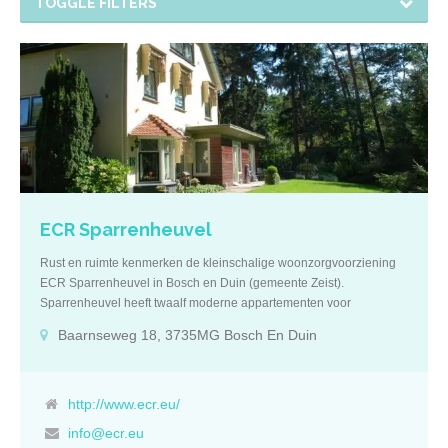
TOGGLE FILTERS
ECR Sparrenheuvel
Rust en ruimte kenmerken de kleinschalige woonzorgvoorziening
ECR Sparrenheuvel in Bosch en Duin (gemeente Zeist).
Sparrenheuvel heeft twaalf moderne appartementen voor
permanente bewoning en twee zorghotelstudio’s voor tijdelijk
Baarnseweg 18, 3735MG Bosch En Duin
verblijf. Indeling Een appartement heeft een zitkamer, een
slaapkamer, een kitchenette en een aangepaste badkamer met
douche en toilet. Enkele appartementen zijn geschikt voor twee
personen. Groen De vrijstaande villa is omgeven door parkachtig
http://www.ecr.eu/
groen. Elk appartement op de begane grond heeft een terras dat
info@ecr.eu
uitkomt op de schitterende tuin. Een groot gemeenschappelijk