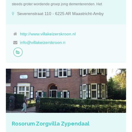
steeds groter wordende groep jong dementerenden. Het
uitgangspunt van VillaKeizersKroon is om de mensen met een
Severenstraat 110 - 6225 AR Maastricht-Amby
geheugenprobleem op een waardige manier in het dagelijks leven
te laten staan, hun huiselijkheid en geborgenheid ín veiligheid te
bieden. Kenmerken De zorgvilla in Zuid-Limburg beschikt over een
totaal van 11 appartementen. Hiervan zijn er 10 gereserveerd voor
http://www.villakeizerskroon.nl
vaste gasten en is er 1 appartement gereserveerd voor loges.
info@villakeizerskroon.n
Iedere gast huurt hier zijn eigen appartement met apart woon- en
slaapkamer, pantry en eigen badkamer. Daarnaast kan er gebruik
gemaakt worden van de gezamenlijke ruimten, zoals tuin-terras,
leefkeuken, lounge en therapieruimte/badcentrum. in de mooie
woon- en leefomgeving is er veel te beleven. Zo kunt u gebruik
kunnen maken van verschillende faciliteiten; denk hierbij aan een
boodschap bij de bakker, het terras om de hoek en wandelen in het
park. Zorg Bij VillaKeizersKroon is er 24 uur per dag verzorging
aanwezig. De gediplomeerde medewerkers hebben veel ervaring
en helpen u graag. In principe kan VillaKeizersKroon u in zo goed
als alle zorgbehoeftes voorzien. Dit betekend dat men hier
permanent kan blijven wonen ook als de vraag naar zorg toeneemt.
Indien […]
Rosorum Zorgvilla Zypendaal