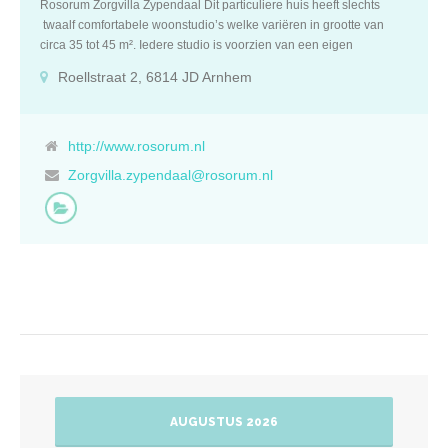
Rosorum Zorgvilla Zypendaal Dit particuliere huis heeft slechts
twaalf comfortabele woonstudio’s welke variëren in grootte van
circa 35 tot 45 m². Iedere studio is voorzien van een eigen
badkamer met toilet, douche en wastafel en wordt vrijwel
Roellstraat 2, 6814 JD Arnhem
gebruiksklaar opgeleverd met onder andere ‘houtlook’ pvc vloer,
behang en stucwerk. Sommige woonstudio’s beschikken nog over
authentieke elementen, zoals prachtige lambriseringen. Deze zijn
vanzelfsprekend volledig gerenoveerd. De woonstudio’s op de
http://www.rosorum.nl
eerste en tweede etage zijn per lift bereikbaar. Kenmerken Dit
Zorgvilla.zypendaal@rosorum.nl
particuliere huis heeft slechts twaalf comfortabele woonstudio’s
welke variëren in grootte van circa 35 tot 45 m². Iedere studio is
voorzien van een eigen badkamer met toilet, douche en wastafel en
wordt vrijwel gebruiksklaar opgeleverd met onder andere ‘houtlook’
pvc vloer, behang en stucwerk. Sommige woonstudio’s beschikken
nog over authentieke elementen, zoals prachtige lambriseringen.
Deze zijn vanzelfsprekend volledig gerenoveerd. De woonstudio’s
op de eerste en tweede etage zijn per lift bereikbaar. Rosorum
Zorgvilla Zypendaal is een zogeheten ‘open huis’, maar indien
nodig kunnen er in overleg met bewoners of familie specifieke
maatregelen worden getroffen om de veiligheid te verhogen en het
verblijf verder te veraangenamen. De medewerkers van Rosorum
AUGUSTUS 2026
hebben altijd zicht op de entree van de tuin en de villa. Bewoners
van de zorgvilla hebben er buiten hun eigen woonstudio de […]