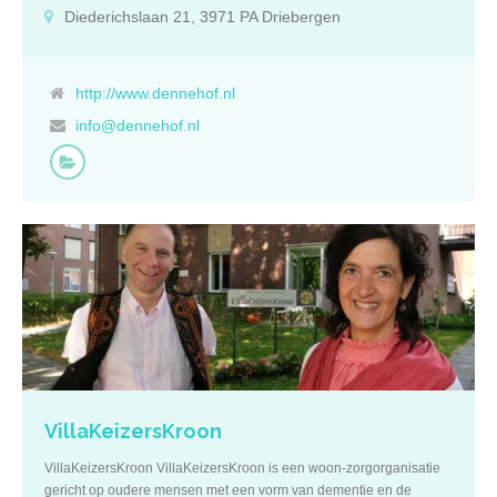
bevindt zich een mooie afgesloten tuin met zitgelegenheid. Huize
Diederichslaan 21, 3971 PA Driebergen
Dennehof ligt naast De Kraayenbeekerhof, een 6 ha groot
landgoed met onder meer een restaurant en een pluktuin. Het
landgoed is een geliefd wandelgebied voor bewoners van Huize
Dennehof. Karakteristiek voor Huize Dennehof is de
http://www.dennehof.nl
kleinschaligheid die onder meer gekenmerkt wordt door het
info@dennehof.nl
intensieve contact tussen de bewoners en het zorgteam. Het welzijn
van de bewoners staat centraal. Zorg In Huize Dennehof staat de
kwaliteit van zorg hoog in het vaandel. Dat tonen zij door een
combinatie van persoonlijke aandacht en deskundige verzorging.
Zo kunnen zij 24 uur per dag complexe, intensieve en
persoonsgerichte zorg bieden. Met het gekwalificeerde zorgteam
bieden zij ouderen 24 uur per dag zorg naar wens. Cliënten met
somatische (lichamelijke) of psycho-geriatrische (geestelijke)
problemen kunnen zowel op verzorgingshuis- als
verpleeghuisniveau verzorging ontvangen.
VillaKeizersKroon
VillaKeizersKroon VillaKeizersKroon is een woon-zorgorganisatie
gericht op oudere mensen met een vorm van dementie en de