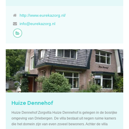
gericht op zorg aan ouderen. Naast de mogelijkheid tot een
langdurig verblijf wordt tijdelijke zorg geboden aan mensen die
herstellende zijn. De zorgvilla werkt met een vast, gemotiveerd en
http://www.eurekazorg.nl/
vakkundig team. Voor Zorgvilla Eureka gaat de persoonlijke zorg
info@eurekazorg.nl
vanzelfsprekend samen met kennis, privacy, vrijheid en het
inwilligen van wensen. Er is veel ruimte voor hobby´s en interesses
op cultureel en maatschappelijk vlak. De villa heeft verschillende
woonvertrekken die allen even sfeervol zijn. Er is een grote tuin met
meerdere terrassen en een verwarmd zwembad, wat geopend is
van 1 mei tot 1 september. Voor meer informatie kijk op
www.eurekazorg.nl
Huize Dennehof
Huize Dennehof Zorgvilla Huize Dennehof is gelegen in de bosrijke
omgeving van Driebergen. De villa bestaat uit negen ruime kamers
die het domein zijn van even zoveel bewoners. Achter de villa