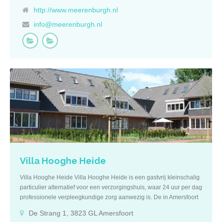
willen wonen. Kenmerken Bent u opzoek naar een kleinschalige
http://www.meerenburgh.nl
woonzorgvoorziening waar persoonlijke aandacht en kwaliteitszorg
info@meerenburgh.nl
hoog in het vaandel staat? Dan bent u bij de Meerenburgh aan het
juiste adres. Door het vaste team van professionele medewerkers
weet u precies waar u aan toe bent. Verder is de artistieke
woonboerderij voorzien van verschillende faciliteiten. Zo beschikt
deze over een uitgestrekte tuin van maar liefst twee hectare. Met
hierin wandelpaden, een fruitboomgaard, bloementuin en een
weide met dieren. De verschillende studio’s zijn allemaal van hoge
kwaliteit. Zo heeft elke zorgstudio een eigen badkamer met douche
en toilet en is er een kitchenette met koelkast. Uiteraard is er
genoeg ruimte om deze in te richten met uw eigen spullen. Ook is er
zelf de mogelijkheid om onder voorwaarden een huisdier mee te
nemen. De Meerenburgh wil ouderen een thuis bieden […]
Villa Hooghe Heide
Villa Hooghe Heide Villa Hooghe Heide is een gastvrij kleinschalig
particulier alternatief voor een verzorgingshuis, waar 24 uur per dag
professionele verpleegkundige zorg aanwezig is. De in Amersfoort
gevestigde villa beschikt over 21 ruime studio’s en is van alle
De Strang 1, 3823 GL Amersfoort
gemakken voorzien. U kunt hier terecht voor zowel tijdelijk verblijf