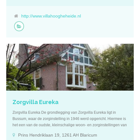
als permanent wonen met intensieve zorg. Kenmerken Huiselijk
leven met respectvolle zorg staat bij Villa Hooghe Heide centraal.
Dit kenmerkt zich vooral door de persoonlijke aandacht. Zo heeft u
http://www.villahoogheheide.nl
de mogelijkheid zich thuis te voelen in een situatie waar u niet meer
in uw vertrouwde omgeving verblijft. De kleinschaligheid, flexibiliteit
en persoonlijke aandacht voor de bewoner biedt ondersteuning
voor kwaliteit van leven. Villa Hooghe Heide biedt een veilig thuis
voor haar bewoners, die erop kunnen vertrouwen dat de
zorgbehoefte ingevuld wordt vanuit kennis en kunde met respect
voor authenticiteit in een warme, vriendelijke omgeving. Onder de
kap van de Villa bevinden zich, verdeeld over de begane grond,
eerste en tweede etage, 21 huur studio’s en appartementen vanaf
38 m2 allen voorzien van eigen sanitaire voorziening en pantry.
Een personenlift verbindt de woonetages en het souterrain, waar
zich een wellness-center, een ruimte voor fysiotherapie en
bewegingsoefening, en overige faciliteiten bevinden. Om het […]
Zorgvilla Eureka
Zorgvilla Eureka De grondlegging van Zorgvilla Eureka ligt in
Bussum, waar de zorginstelling in 1946 werd opgericht. Hiermee is
het een van de oudste, kleinschalige woon- en zorginstellingen van
Nederland. In 1996 is de zorgvilla verhuisd van Bussum naar
Prins Hendriklaan 19, 1261 AH Blaricum
Blaricum. Zorgvilla Eureka is een particuliere woonzorgvoorziening