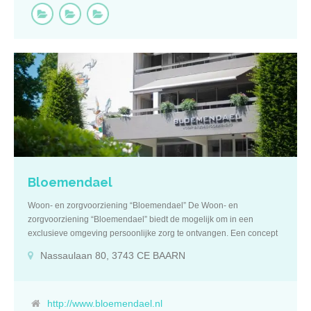
comfortabele ruime kamers zijn voorzien van een aangepaste
badkamer met een douche, toilet en wastafel. Ook zijn de kamers
standaard uitgerust met een seniorenbed maar wanneer u liever
een hoog laag bed wenst is dit natuurlijk ook mogelijk. Voor de
tijdelijke gasten die kort verblijven zijn de kamers door ons
gemeubileerd en voorzien van TV en telefoon. De gezamenlijke
huiskamer bevindt zich op de begane grond en heeft een prachtig
uitzicht op de grote tuin. Hier kunt u terecht voor een lekker kopje
koffie of thee. Verder is deze huiskamer voorzien van een fijne open
keuken voor het bereiden van maaltijden. Tevens is deze
huiskamer de locatie waar dagelijks verschillende dagactiviteiten
plaats vinden. Maar als het weer het toelaat kan op verzoek de
activiteiten in […]
Bloemendael
Woon- en zorgvoorziening “Bloemendael” De Woon- en
zorgvoorziening “Bloemendael” biedt de mogelijk om in een
exclusieve omgeving persoonlijke zorg te ontvangen. Een concept
waarbij een optimale combinatie is gevonden van een hoge
Nassaulaan 80, 3743 CE BAARN
zorggarantie (kwaliteitszorg) en luxe wooncomfort. U vindt deze
kleinschalige woonvoorziening op kort afstand van het gezellige
Baarn. Kenmerken “Bloemendael” in Baarn is centraal gelegen en
dicht bij het gezellige centrum. Op korte afstand vindt u onder
http://www.bloemendael.nl