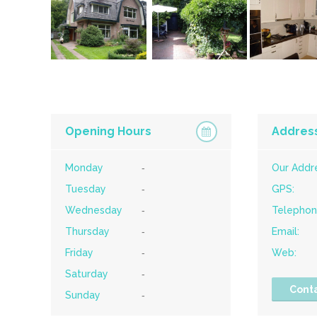
Opening Hours
Addres
Monday
-
Our Addr
Tuesday
-
GPS:
Wednesday
-
Telephon
Thursday
-
Email:
Friday
-
Web:
Saturday
-
Cont
Sunday
-