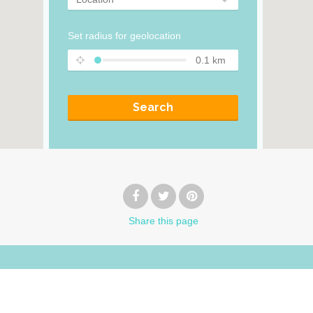
Set radius for geolocation
0.1
km
Search
Share
this page