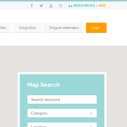
ADD
44
RESOURCES
ties
Zorgvilla’s
Zorgverzekeraars
Login
Map Search
Category
Location