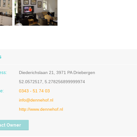
s
ess:
Diederichslaan 21, 3971 PA Driebergen
52.0572517, 5.278256899999974
e:
0343 - 51 74 03
info@dennehof.nl
http://www.dennehof.nl
act Owner