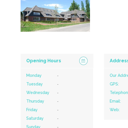
Opening Hours
Addres
Monday
-
Our Addr
Tuesday
-
GPS:
Wednesday
-
Telephon
Thursday
-
Email:
Friday
-
Web:
Saturday
-
Sunday
-