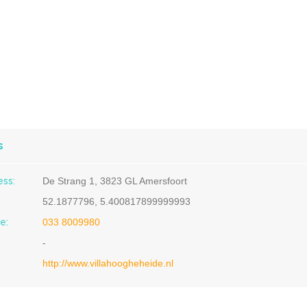
s
ess:
De Strang 1, 3823 GL Amersfoort
52.1877796, 5.400817899999993
e:
033 8009980
-
http://www.villahoogheheide.nl