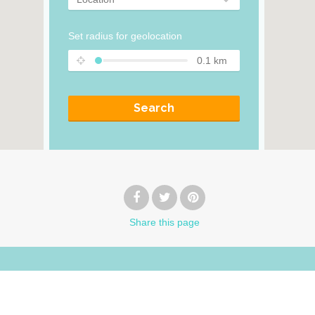
Set radius for geolocation
0.1
km
Search
Share
this page