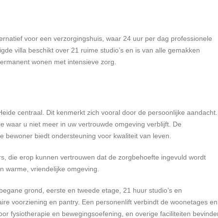
alternatief voor een verzorgingshuis, waar 24 uur per dag professionele
gde villa beschikt over 21 ruime studio’s en is van alle gemakken
ls permanent wonen met intensieve zorg.
 Heide centraal. Dit kenmerkt zich vooral door de persoonlijke aandacht.
tie waar u niet meer in uw vertrouwde omgeving verblijft. De
r de bewoner biedt ondersteuning voor kwaliteit van leven.
ers, die erop kunnen vertrouwen dat de zorgbehoefte ingevuld wordt
een warme, vriendelijke omgeving.
 begane grond, eerste en tweede etage, 21 huur studio’s en
ire voorziening en pantry. Een personenlift verbindt de woonetages en
oor fysiotherapie en bewegingsoefening, en overige faciliteiten bevinde