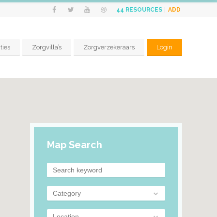
ADD
44
RESOURCES
ties
Zorgvilla’s
Zorgverzekeraars
Login
Map Search
Category
Location