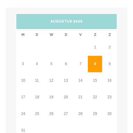
gezellige serre waar u andere bewoners kunt ontmoeten en waar u
kunt deelnemen aan diverse activiteiten. In het huis is bovendien
een wellnessruimte waar u terecht kunt voor een behandeling van
AUGUSTUS 2026
de kapper, schoonheidspecialist of pedicure. Verder zijn er sfeervol
[…]
M
D
W
D
V
Z
Z
1
2
3
4
5
6
7
8
9
10
11
12
13
14
15
16
17
18
19
20
21
22
23
24
25
26
27
28
29
30
31