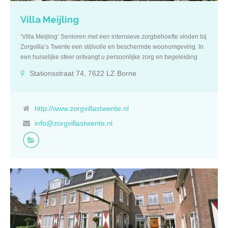
aanvullend bent verzekerd. Reguliere zorg Er zijn tevens […]
Villa Meijling
‘Villa Meijling’ Senioren met een intensieve zorgbehoefte vinden bij
Zorgvilla’s Twente een stijlvolle en beschermde woonomgeving. In
een huiselijke sfeer ontvangt u persoonlijke zorg en begeleiding
zoals u het wenst. U kunt hier onbezorgd genieten en deelnemen
Stationsstraat 74, 7622 LZ Borne
aan tal van activiteiten en uitstapjes. Omschrijving In Villa Meijling
vindt u 13 exclusieve en comfortabele suites in de schitterende
ambiance van een historisch pand. Omdat u 24 uur per dag een
beroep kunt doen op onze zorgmedewerkers, kunt u hier wonen
http://www.zorgvillastwente.nl
zonder zorgen. Uw suite is standaard gestoffeerd in de klassieke
info@zorgvillastwente.nl
stijl van de monumentale villa. U bent vrij om de stoffering te
vervangen en zo de suite naar uw eigen smaak in te richten.
Uiteraard is uw suite toegankelijk voor rolstoelen en andere
hulpmiddelen en beschikt het over een geavanceerd
alarmeringssysteem. Er zijn zowel suites voor echtparen als voor
alleengaanden. De villa is in 2010 compleet gerenoveerd waarbij
de authentieke elementen behouden zijn. Het 19e-eeuws
rijksmonument bevat ondermeer een voormalig koetshuis. Ook is er
een klassiek ingerichte salon waar u andere bewoners kunt
ontmoeten en deelnemen aan verschillende activiteiten. Rondom