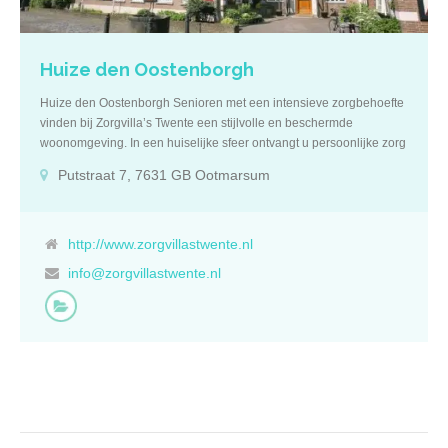
de villa ligt een parkachtige tuin waar u kunt wandelen of genieten
van de buitenlucht op één van de terrassen. Zorg Heeft […]
Huize den Oostenborgh
Huize den Oostenborgh Senioren met een intensieve zorgbehoefte
vinden bij Zorgvilla’s Twente een stijlvolle en beschermde
woonomgeving. In een huiselijke sfeer ontvangt u persoonlijke zorg
en begeleiding zoals u het wenst. U kunt hier onbezorgd genieten
Putstraat 7, 7631 GB Ootmarsum
en deelnemen aan tal van activiteiten en uitstapjes. Omschrijving In
Huize Den Oostenborgh vindt u 16 klassieke
tweekamerappartementen en twee stijlvolle aanleunwoningen.
Omdat u 24 uur per dag een beroep kunt doen op onze
http://www.zorgvillastwente.nl
zorgmedewerkers, kunt u hier wonen zonder zorgen. Uw
info@zorgvillastwente.nl
appartement of aanleunwoning heeft een eigen voordeur, een
woonkamer, een aparte slaapkamer en sanitair. De woonomgeving
is uiteraard toegankelijk voor rolstoelen en andere hulpmiddelen en
beschikt over een geavanceerd alarmeringssysteem. Beide
woonvormen zijn zowel geschikt voor echtparen als voor
alleengaanden. De appartementen zijn standaard gestoffeerd in
een klassieke stijl die aansluit bij de rest van het huis. U bent vrij om
de stoffering te vervangen en zo het appartement naar uw eigen
smaak in te richten. Huize Den Oostenborgh beschikt over een