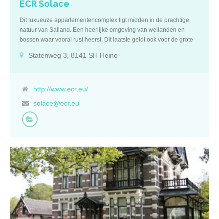
ECR Solace
Dit luxueuze appartementencomplex ligt midden in de prachtige
natuur van Salland. Een heerlijke omgeving van weilanden en
bossen waar vooral rust heerst. Dit laatste geldt ook voor de grote
tuin waar u kunt genieten van alles wat de natuur te bieden heeft.
Statenweg 3, 8141 SH Heino
Op een steenworpafstand is het gezellige centrum van Heino.
Appartementen met of zonder zorg ECR Solace heeft 22
comfortabele, luxueuze woon-zorgappartementen in verschillende
uitvoeringen. Elk appartement heeft een (open) keuken, een
http://www.ecr.eu/
douche-en toiletruimte. De appartementen beschikken over een
solace@ecr.eu
mooi balkon. In de woon-zorgappartementen kan men met lichte
en/of zware zorg tot het einde toe zelfstandig wonen. Dit kan alleen
of in gezinsverband, ongeacht de leeftijd en ongeacht de
zorgvraag. De kosten voor wonen in de appartementen zijn voor de
cliënt. Zorg kan vanuit de AWBZ gefinancierd worden. Kortdurend
verblijf ECR Solace beschikt over 11 zorghotelstudio’s voor tijdelijk
verblijf waar u ‘helend kunt recreëren’ in een vakantieachtige
omgeving. In de zorghotelstudio’s bent u net als in de
appartementen gedurende 24 uur per dag verzekerd van
professionele zorg en begeleiding. De kosten van kortdurend
verblijf in een zorghotelstudio worden soms vanuit de AWBZ, soms
vanuit de aanvullende verzekering betaald, mits u voldoende