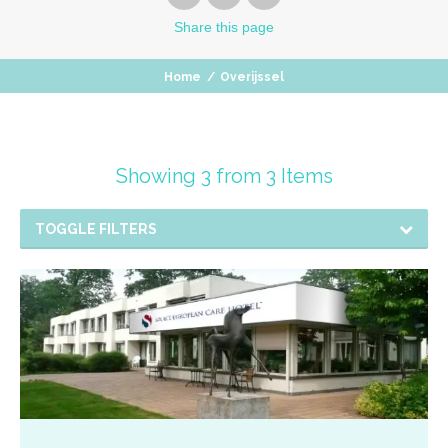
Share
this page
Home
/
Overijssel
Showing 3 from 3 Items
TOGGLE FILTERS