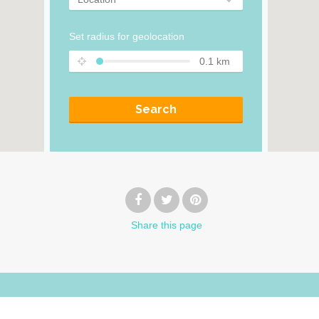
Set radius for geolocation
0.1
km
Search
Share
this page