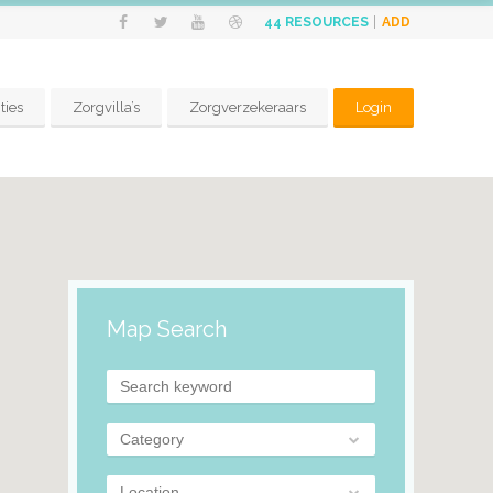
ADD
44
RESOURCES
ties
Zorgvilla’s
Zorgverzekeraars
Login
Map Search
Category
Location