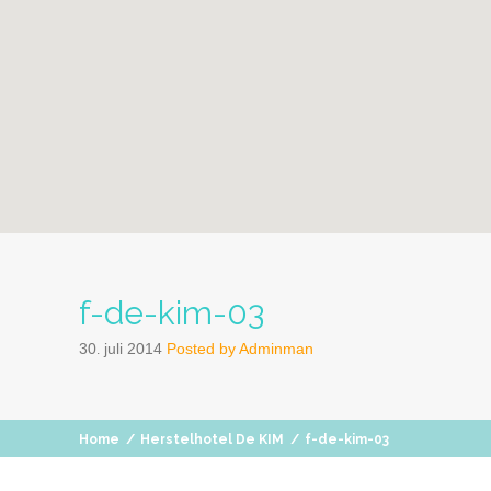
f-de-kim-03
30
juli
2014
Posted by
Adminman
.
Home
/
Herstelhotel De KIM
/
f-de-kim-03