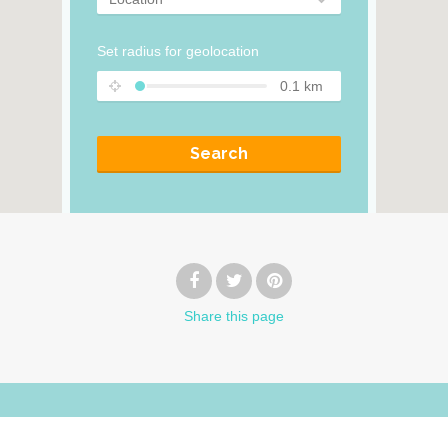
Set radius for geolocation
0.1
km
Search
Share
this page