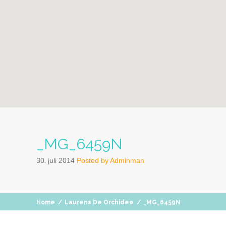
_MG_6459N
30
juli
2014
Posted by
Adminman
.
Home
/
Laurens De Orchidee
/
_MG_6459N