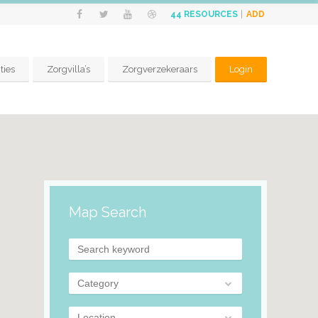
ADD
44
RESOURCES
ties
Zorgvilla’s
Zorgverzekeraars
Login
Map Search
Category
Location