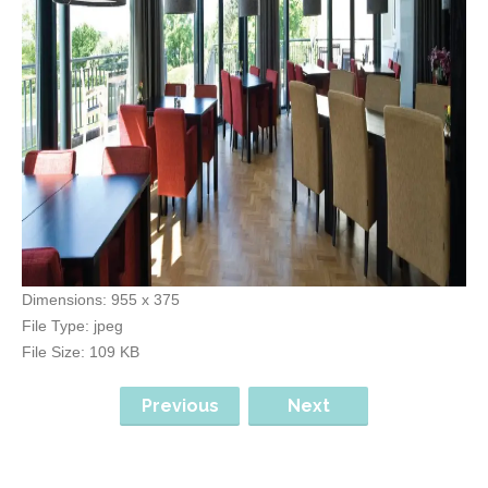
Dimensions:
955 x 375
File Type:
jpeg
File Size:
109 KB
Previous
Next