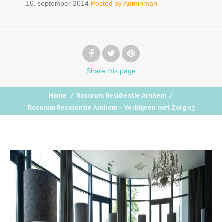
16
september
2014
Posted by
Adminman
.
Share
this page
Home
/
Rosorum Residentie Arnhem
/
Rosorum Residentie Arnhem – Verblijven met Zorg 03