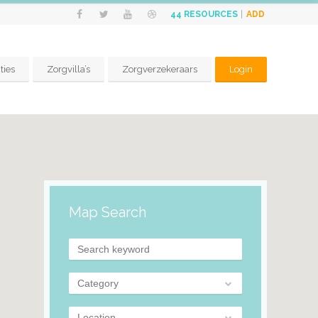
ADD
44
RESOURCES
ties
Zorgvilla’s
Zorgverzekeraars
Login
Map Search
Category
Location