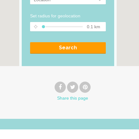
Set radius for geolocation
0.1
km
Search
Share
this page