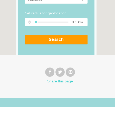
Set radius for geolocation
0.1
km
Search
Share
this page