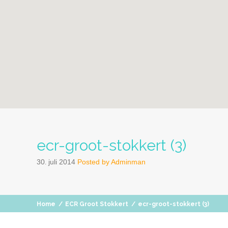
ecr-groot-stokkert (3)
30
juli
2014
Posted by
Adminman
.
Home
/
ECR Groot Stokkert
/
ecr-groot-stokkert (3)