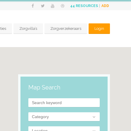
ADD
44
RESOURCES
ties
Zorgvilla’s
Zorgverzekeraars
Login
Map Search
Category
Location