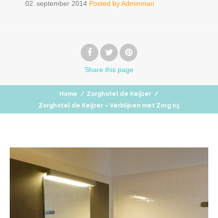
02
september
2014
Posted by
Adminman
.
Share
this page
Home
/
Zorghotel de Keijzer
/
Zorghotel de Keijzer – Verblijven met Zorg 05