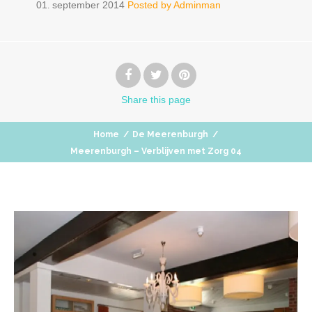
01
september
2014
Posted by
Adminman
.
Share
this page
Home
/
De Meerenburgh
/
Meerenburgh – Verblijven met Zorg 04