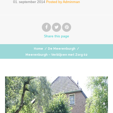
01
september
2014
Posted by
Adminman
.
Share
this page
Home
/
De Meerenburgh
/
Meerenburgh – Verblijven met Zorg 02