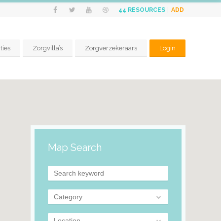
ADD
44
RESOURCES
ties
Zorgvilla’s
Zorgverzekeraars
Login
Map Search
Category
Location