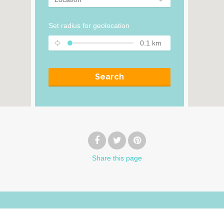
Set radius for geolocation
0.1
km
Search
Share
this page