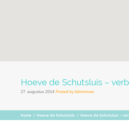
Hoeve de Schutsluis – verb
27
augustus
2014
Posted by
Adminman
.
Home
/
Hoeve de Schutsluis
/
Hoeve de Schutsluis – verb