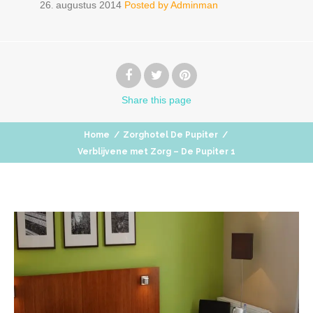
26
augustus
2014
Posted by
Adminman
.
Share
this page
Home
/
Zorghotel De Pupiter
/
Verblijvene met Zorg – De Pupiter 1