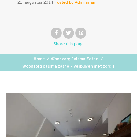
21
augustus
2014
Posted by
Adminman
.
Share
this page
Home
/
Woonzorg Palsma Zathe
/
Woonzorg palsma zathe – verblijven met zorg 2