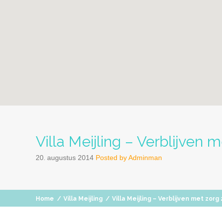
Villa Meijling – Verblijven 
20
augustus
2014
Posted by
Adminman
.
Home
/
Villa Meijling
/
Villa Meijling – Verblijven met zorg 