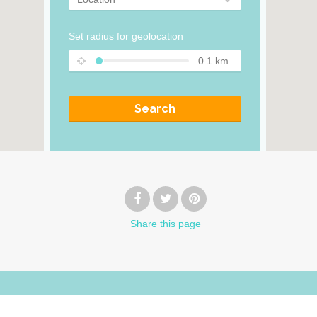
Set radius for geolocation
0.1
km
Search
Share
this page