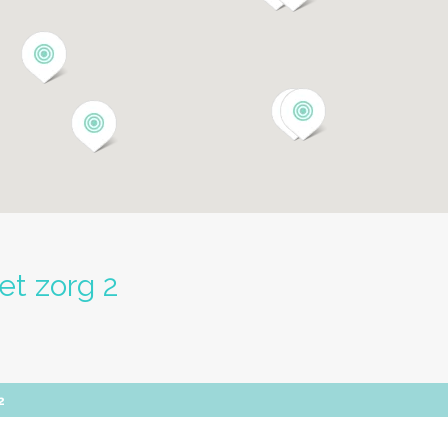
met zorg 2
2