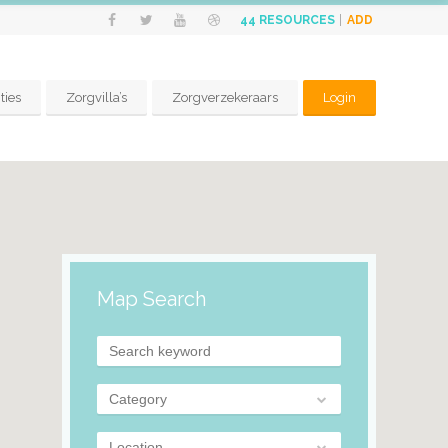
ADD
44
RESOURCES
ties
Zorgvilla’s
Zorgverzekeraars
Login
Map Search
Category
Location