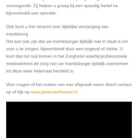
verzorgende. Zij helpen u graag bij een spoedig hertel na
bijvoorbeeld een operatie.
Ook kunt u hier terecht voor tijdelijke vervanging van
mantelzorg.
Het kan ook zijn dat uw mantelzorger tijdelijk niet in staat is om
voor u te zorgen, bijvoorbeeld door een ongeval of ziekte. U
kunt dan tot rust komen in het Zorghotel waarbij professionele
medewerkers de zorg van uw mantelzorger tijdelijk overnemen
tot deze weer helemaal hersteld is.
Voor vragen of het maken van een afspraak neem direct contact
op of kijk op
www.pietervanforeest.nl
.